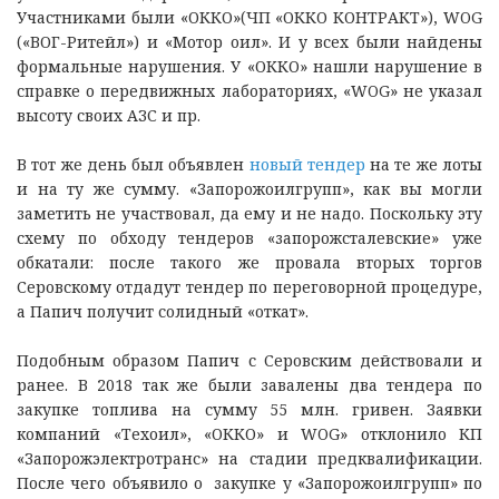
Участниками были «ОККО»(ЧП «ОККО КОНТРАКТ»), WOG
(«ВОГ-Ритейл») и «Мотор оил». И у всех были найдены
формальные нарушения. У «ОККО» нашли нарушение в
справке о передвижных лабораториях, «WOG» не указал
высоту своих АЗС и пр.
В тот же день был объявлен
новый тендер
на те же лоты
и на ту же сумму. «Запорожоилгрупп», как вы могли
заметить не участвовал, да ему и не надо. Поскольку эту
схему по обходу тендеров «запорожсталевские» уже
обкатали: после такого же провала вторых торгов
Серовскому отдадут тендер по переговорной процедуре,
а Папич получит солидный «откат».
Подобным образом Папич с Серовским действовали и
ранее. В 2018 так же были завалены два тендера по
закупке топлива на сумму 55 млн. гривен. Заявки
компаний «Техоил», «ОККО» и WOG» отклонило КП
«Запорожэлектротранс» на стадии предквалификации.
После чего объявило о закупке у «Запорожоилгрупп» по