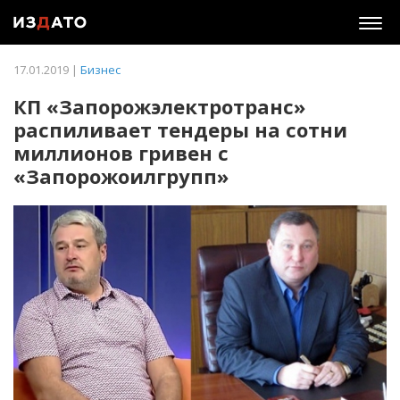
Togg
navig
17.01.2019 |
Бизнес
КП «Запорожэлектротранс»
распиливает тендеры на сотни
миллионов гривен с
«Запорожоилгрупп»