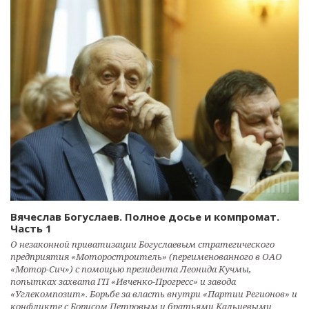
Вячеслав Богуслаев. Полное досье и компромат.
Часть 1
О незаконной приватизации Богуслаевым стратегического
предприятия «Моторостроитель» (переименованного в ОАО
«Мотор-Сич») с помощью президента Леонида Кучмы,
попытках захвата ГП «Ивченко-Прогресс» и завода
«Углекомпозит». Борьбе за власть внутри «Партии Регионов» и
конфликте с Борисом Петровым и братьями Кальцевыми