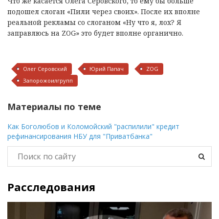
Что же касается Олега Серовского, то ему бы больше
подошел слоган «Пили через своих». После их вполне
реальной рекламы
со слоганом «Ну что я, лох? Я
заправлюсь на ZOG» это будет вполне органично.
Олег Серовский
Юрий Папач
ZOG
Запорожоилгрупп
Материалы по теме
Как Боголюбов и Коломойский "распилили" кредит
рефинансирования НБУ для "Приватбанка"
Расследования