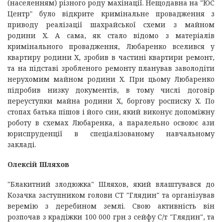
(населенням) різного роду махінації. Нещодавна на "ЮС
Центр" було відкрите кримінальне провадження з
приводу реалізації шахрайської схеми з майном
родини Х. А сама, як стало відомо з матеріалів
кримінального провадження, Любаренко вселився у
квартиру родини Х, зробив в частині квартири ремонт,
та на підставі зробленого ремонту планував заволодіти
нерухомим майном родини Х. При цьому Любаренко
підробив низку документів, в тому числі договір
переуступки майна родини Х, боргову росписку Х. По
стопах батька пішов і його син, який виконує допоміжну
роботу в схемах Любаренка, а паралельно освоює ази
юриспруденції в спеціалізованому навчальному
закладі.
Олексій Шляхов
"Блакитний злодюжка" Шляхов, який влаштувався до
Козачка заступником голови СТ "Глядин" та організував
веремію з деребином землі. Свою активність він
розпочав з крадіжки 100 000 грн з сейфу С/т "Глядин", та