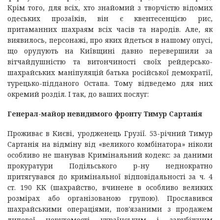
Крім того, для всіх, хто знайомий з творчістю відомих
одеських прозаїків, він є квентесенцією рис,
притаманних шахраям всіх часів та народів. Але, як
виявилось, персонажі, про яких йдеться в нашому опусі,
що орудують на Київщині давно перевершили за
вітчайдушністю та витончиності своїх рейдерсько-
шахрайських маніпуляцій батька російської демократії,
турецько-підданого Остапа. Тому відведемо для них
окремий розділ. І так, до ваших послуг:
Генерал-майор невидимого фронту Тимур Сартанія
Проживає в Києві, уродженець Грузії. 53-річний Тимур
Сартанія на відміну від «великого комбінатора» ніколи
особливо не шанував Кримінальний кодекс: за даними
прокуратури Подільського р-ну неднократно
притягувався до кримінальної відповідальності за ч. 4
ст. 190 КК (шахрайство, вчинене в особливо великих
розмірах або організованою групою). Прославився
шахрайськими операціями, пов'язаними з продажем
липової нерухомості українським і зарубіжним