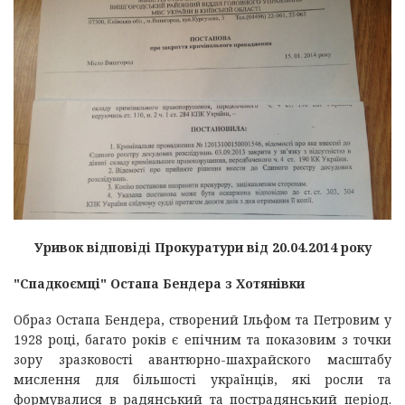
Уривок відповіді Прокуратури від 20.04.2014 року
"Спадкоємці" Остапа Бендера з Хотянівки
Образ Остапа Бендера, створений Ільфом та Петровим у
1928 році, багато років є епічним та показовим з точки
зору зразковості авантюрно-шахрайского масштабу
мислення для більшості українців, які росли та
формувалися в радянський та пострадянський період.