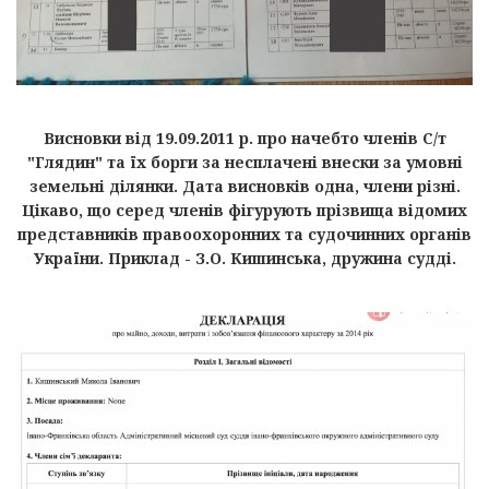
Висновки від 19.09.2011 р. про начебто членів С/т
"Глядин" та їх борги за несплачені внески за умовні
земельні ділянки. Дата висновків одна, члени різні.
Цікаво, що серед членів фігурують прізвища відомих
представників правоохоронних та судочинних органів
України. Приклад - З.О. Кишинська, дружина судді.