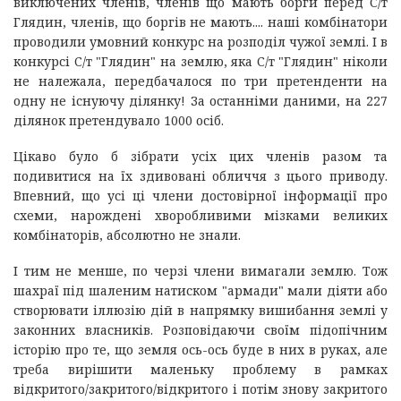
виключених членів, членів що мають борги перед С/т
Глядин, членів, що боргів не мають.... наші комбінатори
проводили умовний конкурс на розподіл чужої землі. І в
конкурсі С/т "Глядин" на землю, яка С/т "Глядин" ніколи
не належала, передбачалося по три претенденти на
одну не існуючу ділянку! За останніми даними, на 227
ділянок претендувало 1000 осіб.
Цікаво було б зібрати усіх цих членів разом та
подивитися на їх здивовані обличчя з цього приводу.
Впевний, що усі ці члени достовірної інформації про
схеми, нарождені хворобливими мізками великих
комбінаторів, абсолютно не знали.
І тим не менше, по черзі члени вимагали землю. Тож
шахраї під шаленим натиском "армади" мали діяти або
створювати іллюзію дій в напрямку вишибання землі у
законних власників. Розповідаючи своїм підопічним
історію про те, що земля ось-ось буде в них в руках, але
треба вирішити маленьку проблему в рамках
відкритого/закритого/відкритого і потім знову закритого