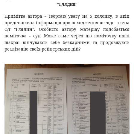
"Глядин"
Примітка автора - звертаю увагу на 5 колонку, в якій
представлена інформація про походження псевдо-члена
С/т "Глядин". Особисто автору матеріау подобається
поміточка - суд. Може саме через цю поміточку наші
шахраї відчувають себе безкарними та продовжують
реалізацію своїх рейдерських дій?