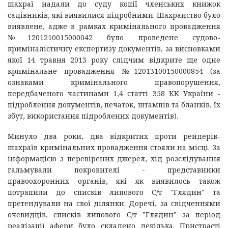
шахраї надали до суду копії членських книжок
садівників, які виявилися підробними. Шахрайство було
виявлене, адже в рамках кримінального провадження
№1201210015000042 було проведене судово-
криміналістичну експертизу документів, за висновками
якої 14 травня 2013 року слідчим відкрите ще одне
кримінальне провадження №12013100150000854 (за
ознаками кримінального правопорушення,
передбаченого частинами 1,4 статті 358 КК України -
підроблення документів, печаток, штампів та бланків, їх
збут, використання підроблених документів).
Минуло два роки, два відкритих проти рейдерів-
шахраїв кримінальних провадження стояли на місці. За
інформацією з перевірених джерел, хід розслідування
гальмували покровителі - представники
правоохоронних органів, які як виявилось також
потрапили до списків липового С/т "Глядин" та
претендували на свої ділянки. Доречі, за свідченнями
очевидців, списків липового С/т "Глядин" за період
реалізації афери було складено декілька. Пристрасті