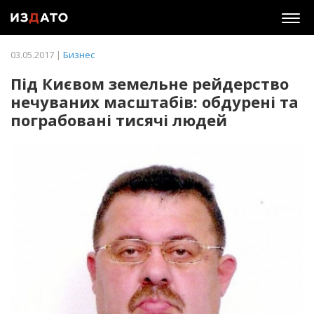
Togg
navig
03.05.2017 |
Бизнес
Під Києвом земельне рейдерство
нечуваних масштабів: обдурені та
пограбовані тисячі людей