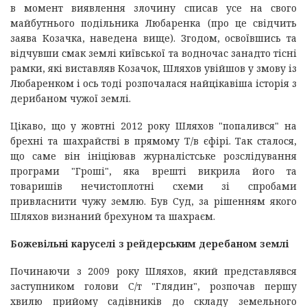
в момент виявлення злочину списав усе на свого
майбутнього подільника Любаренка (про це свідчить
заява Козачка, наведена вище). Згодом, освоївшись та
відчувши смак землі київської та водночас занадто тісні
рамки, які виставляв Козачок, Шляхов увійшов у змову із
Любаренком і ось тоді розпочалася найцікавіша історія з
дерибаном чужої землі.
Цікаво, що у жовтні 2012 року Шляхов "попалився" на
брехні та шахрайстві в прямому Т/в єфірі. Так сталося,
що саме він ініціював журналістське розслідування
програми "Гроші", яка врешті викрила його та
товаришів нечистоплотні схеми зі спробами
привласнити чужу землю. Був Суд, за рішенням якого
Шляхов визнаний брехуном та шахраєм.
Божевільні каруселі з рейдерським деребаном землі
Починаючи з 2009 року Шляхов, який представлявся
заступником голови С/т "Глядин", розпочав першу
хвилю прийому садівників до складу земельного