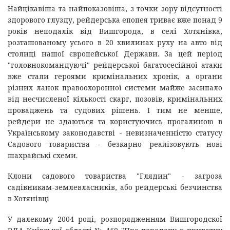
Найцікавіша та найпоказовіша, з точки зору відсутності
здорового глузду, рейдерська епопея триває вже понад 9
років неподалік від Вишгорода, в селі Хотянівка,
розташованому усього в 20 хвилинах руху на авто від
столиці нашої європейської Держави. За цей період
"головнокомандуючі" рейдерської багатосесійної атаки
вже стали героями кримінальних хронік, а органи
різних ланок правоохоронної системи майже засипало
від несчисленої кількості скарг, позовів, кримінальних
проваджень та судових рішень. І тим не менше,
рейдери не здаються та користуючись прогалиною в
Українському законодавстві - невизначенністю статусу
Садового товариства - безкарно реалізовують нові
шахрайські схеми.
Клони садового товариства "Глядин" - загроза
садівникам-землевласників, або рейдерські безчинства
в Хотянівці
У далекому 2004 році, розпорядженням Вишгородскої