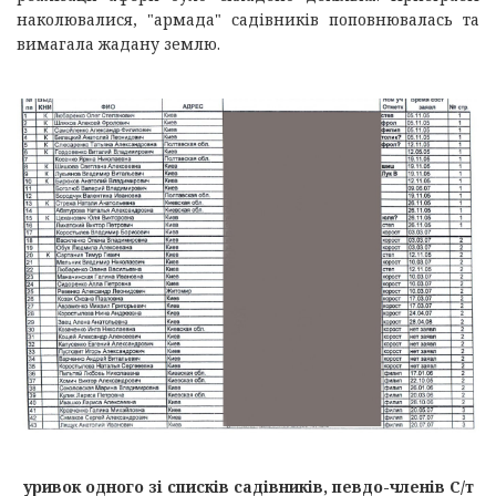
наколювалися, "армада" садівників поповнювалась та
вимагала жадану землю.
уривок одного зі списків садівників, певдо-членів С/т