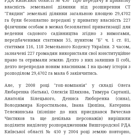
РДА Київської області № 450 "Про передачу в приватну
власність земельної ділянки під розширення СТ
"Глядин" земельні ділянки загальною площею 29,4702
га були безоплатно передані у приватну власність 227
фізичним особам в межах безоплатної приватизації для
ведення садового садівництва згідно з вимогами,
передбаченими статтями 35, пунктом "Б" ч. 1 ст. 81,
статтями 116, 118 Земельного Кодексу України. З часом,
зазначені 227 громадян використали свої конституційне
право та отримали землю. Дехто з них залишив її собі,
дехто перепродав новим власникам. І на цьому історія з
розподілом 29,4702 га мала б закінчитись.
Але, у 2008 році "гоп-компанія" у складі Олега
Любаренка (батька), Олексія Шляхова, Тимура Сартаніі,
Анатолія Білецького, Дениса Люборенка (сина),
Володимира Коростильова, Івана Цюпіна, Катерина
Тележинська (пізніше до них приєднався Вячеслав
Чистяков та ще декілька персонажів) вирішили
поділити виділену розпорядженням Вишгородскої РДА
Київської області № 450 у 2004 році землю повторно,