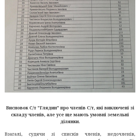
Висновок С/т "Глядин" про членів С/т, які виключені зі
складу членів, але усе ще мають умовні земельні
ділянки.
Взагалі, судячи зі списків членів, недочленів,