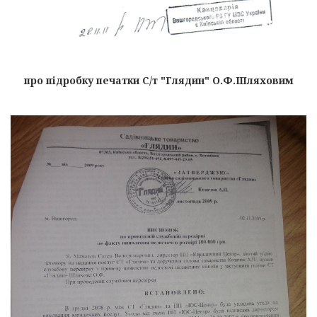
про підробку печатки С/т "Глядин" О.Ф.Шляховим