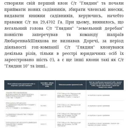
створили свій перший клон С/т "Глядин" та почали
приймати нових садівників, збирати членські внески,
видавати книжки садівників, керуючись, начебто
правами С/т на 29,4702 Га. При цьому, виявилось, що
легальний голова С/т "Глядин" "земельний деребан"
повністю заперечував та команду шахраїв
Любаренка&Шляхова не визнавав. Доречі, за період
діяльності гоп-компанії С/т "Глядин" клонувався
декілька різів, тільки в реєстрі юридичних осіб їх
зареєстровано шість (!), а є ще інші клони такі як С/т
"Глядин 10" та інші...