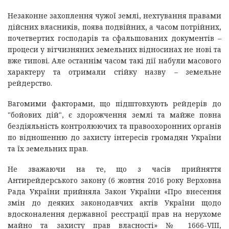
Незаконне захоплення чужої землі, нехтування правами
дійсних власників, поява подвійних, а часом потрійних,
почетвертих господарів та сфальшованих документів –
процеси у вітчизняних земельних відносинах не нові та
вже типові. Але останнім часом такі дії набули масового
характеру та отримали стійку назву – земельне
рейдерство.
Вагомими факторами, що підштовхують рейдерів до
"бойових дій", є здорожчення землі та майже повна
бездіяльність контролюючих та правоохоронних органів
по відношенню до захисту інтересів громадян України
та їх земельних прав.
Не зважаючи на те, що з часів прийняття
Антирейдерського закону (6 жовтня 2016 року Верховна
Рада України прийняла Закон України «Про внесення
змін до деяких законодавчих актів України щодо
вдосконалення державної реєстрації прав на нерухоме
майно та захисту прав власності» № 1666-VIII,