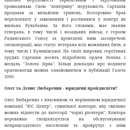
громадянам. Свою "повітряну" нерухомість Сартанія
продавав за мільйони гривень, безсоромно брав
передоплату у замовників і розчинявся у повітрі як
мильна бульбашка. За його словами, має звання
генерала, в тому числі і козацьких військ, є героєм
Радянського Союзу за проведені ним засекречені
спецоперації, має статус ветерана всіх можливих битв, в
тому числі і Куликівської. На своїх широких героїчних
грудях Сартанія носить підроблені орден Леніна і
медаль "Золота Зірка". Більш докладно про подвиги
орденоносця можна ознайомитися в публікації Газета
2000.
Олег та Денис Любаренки - юридичні пройдисвіти?
Олег Любаренко є власником та керівником юридичної
компанії "ЮС Центр", сумнівної контори, яку сміливо
можна віднести до категорії "чорні ріелтери". Контора
переважно спеціалізується на обслуговуванні
непрацездатного населення та прокручує з ним