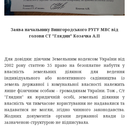
Заява начальнику Вишгородського РУГУ МВС від
голови СТ "Глядин" Козачка А.П
Для довідки: діючим Земельним кодексом України від
2002 року статтею 35 право на безоплатне набуття у
власність земельних ділянок для ведення
індивідуального або колективного садівництва із
земель державної і комунальної власності належить
лише фізичним особам - громадянам України. Тож , С/т
"Глядин" як юридичній особі, земельні ділянки у
власність чи тимчасове користування не надавалися та
надаватися не могли, згідно чинного законодавства.
Жодних документів органи державної влади із
зазначеною структурою не підписувала.