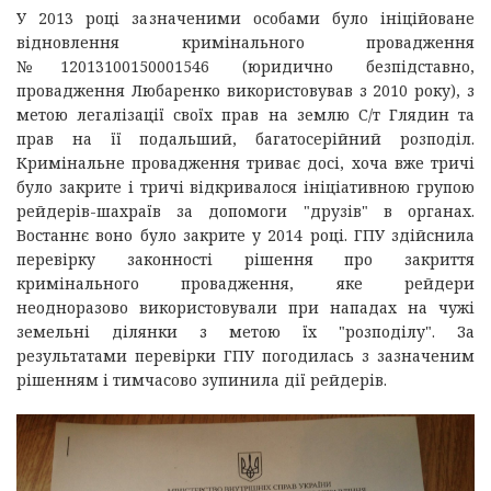
У 2013 році зазначеними особами було ініційоване
відновлення кримінального провадження
№12013100150001546 (юридично безпідставно,
провадження Любаренко використовував з 2010 року), з
метою легалізації своїх прав на землю С/т Глядин та
прав на її подальший, багатосерійний розподіл.
Кримінальне провадження триває досі, хоча вже тричі
було закрите і тричі відкривалося ініціативною групою
рейдерів-шахраїв за допомоги "друзів" в органах.
Востаннє воно було закрите у 2014 році. ГПУ здійснила
перевірку законності рішення про закриття
кримінального провадження, яке рейдери
неодноразово використовували при нападах на чужі
земельні ділянки з метою їх "розподілу". За
результатами перевірки ГПУ погодилась з зазначеним
рішенням і тимчасово зупинила дії рейдерів.