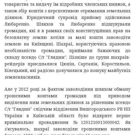
товариства та видачу їм підробних членських книжок, а
також збір коштів з перспективою отримання земельних
ділянок. Юридичний супровід прийому здійснював
Любаренко. Шляхов та Любаренко підшукували
громадян, які в в рамках своїх конституційних прав на
безоплатну землю хотіли за малі кошти заволодіти
землею на Київщині. Шахраї, користуючись правовою
необізнаністю громадян, приймали бажаючих до
складу псевдо С/т "Глядин". Пізніше до групи шахраїв-
рейдерів приєдналися Цюпін, Сартанія, Коростильов,
Білецький, які радісно долучилися до пошуку майбутніх
землевласників.
Але у 2012 році за фактом заволодіння шляхом обману
грошевими коштами громадян під приводом
виділення ним земельних ділянок за рішенням псевдо
С/т "Глядин" слідчим відділення Вишгородського РВ НП
України в Київській області було відкрите перше
кримінальне провадження №1201210015000042. Як
з'ясувалось, шахраї заволоділи грошевими коштами