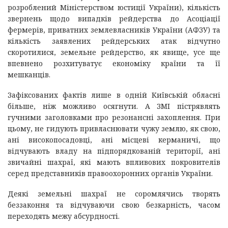
розроблений Міністерством юстиції України), кількість
звернень щодо випадків рейдерства до Асоціації
фермерів, приватних землевласників України (АФЗУ) та
кількість заявлених рейдерських атак відчутно
скоротилися, земельне рейдерство, як явище, усе ще
впевнено розхитуватує економіку країни та її
мешканців.
Зафіксованих фактів лише в одній Київській обласні
більше, ніж можливо осягнути. А ЗМІ пістрявлять
гучними заголовками про резонансні захоплення. При
цьому, не гидують привласнювати чужу землю, як свою,
ані високопосадовці, ані місцеві керманичі, що
відчувають владу на підпорядкованій території, ані
звичайні шахраї, які мають впливових покровителів
серед представників правоохоронних органів України.
Деякі земельні шахраї не соромлячись творять
беззаконня та відчуваючи свою безкарність, часом
переходять межу абсурдності.