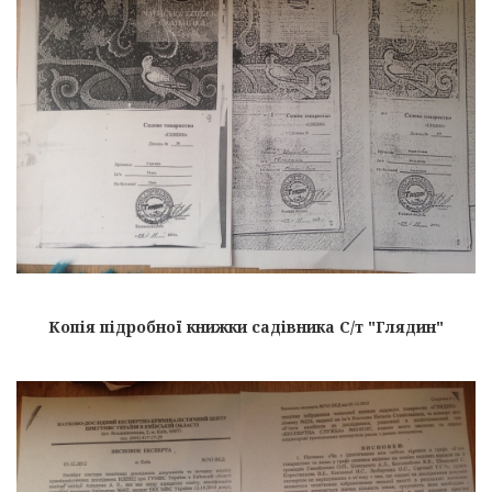
Копія підробної книжки садівника С/т "Глядин"