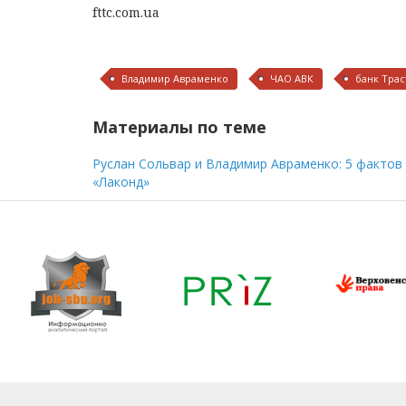
fttc.com.ua
Владимир Авраменко
ЧАО АВК
банк Трас
Материалы по теме
Руслан Сольвар и Владимир Авраменко: 5 фактов 
«Лаконд»