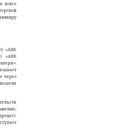
и вовсе
терской
адимиру
ОО «АВК
О «АВК
инери».
исывает
е через
 подачи
тельств
менко,
процесс
ступает