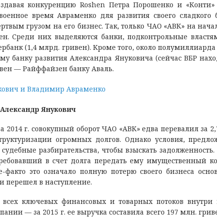
оздавая конкуренцию Roshen Петра Порошенко и «Конти»
военное время Авраменко для развития своего сладкого 
твым грузом на его бизнес. Так, только ЧАО «АВК» на начал
вен. Среди них выделяются банки, подконтрольные власт
ербанк (1,4 млрд. гривен). Кроме того, около полумиллиарда
у банку развития Александра Януковича (сейчас ВБР нахо
ивен — Райффайзен банку Аваль.
Александр Янукович
а 2014 г. совокупный оборот ЧАО «АВК» едва перевалил за 2,
структуризации огромных долгов. Однако условия, предл
 судебные разбирательства, чтобы взыскать задолженность
требовавший в счет долга передать ему имущественный к
-факто это означало полную потерю своего бизнеса осно
я и перешел в наступление.
 всех ключевых финансовых и товарных потоков внутри
ании — за 2015 г. ее выручка составила всего 197 млн. грив