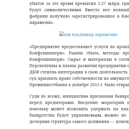
убыток за это время превысил 1,37 млрд. гри
будут символическими. Вместо нее полный
фабрики получило зарегистрированное в К
Авраменко.
«Предприятие предоставляет услуги по прои
Конфекшинери». Рынки сбыта, методы пр
Конфекшинери». Сырье и материалы в соотв
Перспективы и планы развития предприятия 
ДКФ степень интеграции в свою деятельность
суд признать право собственности на имущес
Проминвестбанка в декабре 2015 г. было откры
Судя по всему, инициатива признания банкро
перед кредиторами. Введение моратория 
покольку может позволить удержать на пла
банкротства будет управляемым, можно не с
дочерняя структура самого должника — донецк