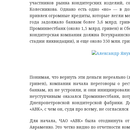
участников рынка кондитерских изделий, с
Колесникова. Однако есть одно «но» — в до
привлек огромные кредиты, которые легли мер
года задолжало банкам более 3,6 млрд. гри
Проминвестбанк (около 1,5 млрд. гривен) и Сб
кондитерская компания должна Всеукраинском
стадии ликвидации), и еще около 350 млн. гр
Понимая, что вернуть эти деньги нереально (з
гривен), компания начала переговоры о ре
банкам, их не устроили, и они инициировали
неуступчивым оказался Проминвестбанк, по
Днепропетровской кондитерской фабрики. Де
«АВК», с чем он, судя про всему, не согласилс
Для начала, ЧАО «АВК» была отодвинута от
Авраменко. Это четко видно по отчетности комп