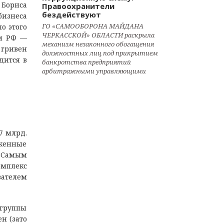
 Бориса
Правоохранители
бездействуют
бизнеса
ГО «САМООБОРОНА МАЙДАНА
о этого
ЧЕРКАССКОЙ» ОБЛАСТИ раскрыла
ям РФ —
механизм незаконного обогащения
 гривен
должностных лиц под прикрытием
дится в
банкротства предприятий
арбитражными управляющими
7 млрд.
оженные
. Самым
омплекс
вателем
 группы
ен (зато