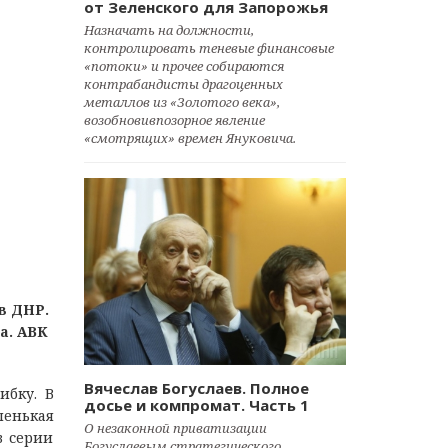
от Зеленского для Запорожья
Назначать на должности,
контролировать теневые финансовые
«потоки» и прочее собираются
контрабандисты драгоценных
металлов из «Золотого века»,
возобновивпозорное явление
«смотрящих» времен Януковича.
в ДНР.
а. АВК
Вячеслав Богуслаев. Полное
ибку. В
досье и компромат. Часть 1
ленькая
О незаконной приватизации
з серии
Богуслаевым стратегического