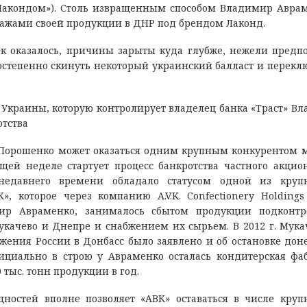
 Лакондом»). Столь извращенным способом Владимир Авра
одажами своей продукции в ДНР под брендом Лаконд.
Как оказалось, причины зарыты куда глубже, нежели предп
степенно скинуть некоторый украинский балласт и перекл
Украины, которую контролирует владелец банка «Траст» В
отства
 Порошенко может оказаться одним крупным конкурентом 
ющей неделе стартует процесс банкротства частного акцио
 недавнего времени обладало статусом одной из круп
 которое через компанию A.V.K. Confectionery Holdings
ир Авраменко, занималось сбытом продукции подконтр
укачево и Днепре и снабжением их сырьем. В 2012 г. Мука
ржения России в Донбасс было заявлено и об остановке дон
ициально в строю у Авраменко осталась кондитерская фа
 тыс. тонн продукции в год.
щностей вполне позволяет «АВК» оставаться в числе кру