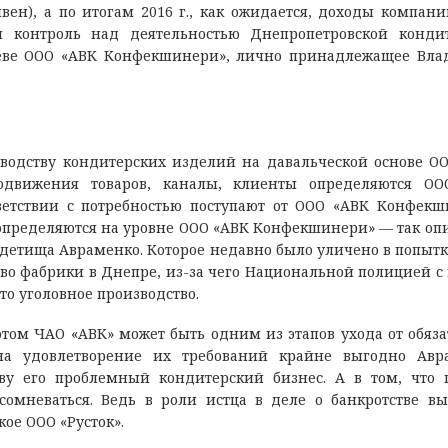
вен), а по итогам 2016 г., как ожидается, доходы компани
 контроль над деятельностью Днепропетровской конди
иеве ООО «АВК Конфекшинери», лично принадлежащее Вл
зводству кондитерских изделий на давальческой основе О
одвижения товаров, каналы, клиенты определяются ОО
етствии с потребностью поступают от ООО «АВК Конфекш
определяются на уровне ООО «АВК Конфекшинери» — так оп
 детища Авраменко. Которое недавно было уличено в попытк
тво фабрики в Днепре, из-за чего Национальной полицией с
то уголовное производство.
том ЧАО «АВК» может быть одним из этапов ухода от обяза
на удовлетворение их требований крайне выгодно Авра
ву его проблемный кондитерский бизнес. А в том, что 
омневаться. Ведь в роли истца в деле о банкротстве вы
ое ООО «Русток».