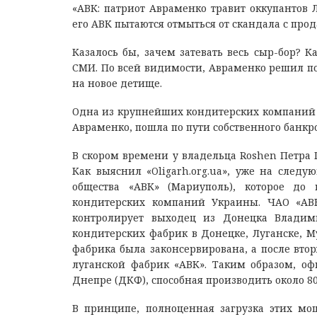
«АВК: патриот Авраменко травит оккупантов
его АВК пытаются отмыться от скандала с пр
Казалось бы, зачем затевать весь сыр-бор? 
СМИ. По всей видимости, Авраменко решил по
на новое детище.
Одна из крупнейших кондитерских компаний 
Авраменко, пошла по пути собственного банкр
В скором времени у владельца Roshen Петра
Как выяснил «Oligarh.org.ua», уже на следу
общества «АВК» (Мариуполь), которое до
кондитерских компаний Украины. ЧАО «АВК»,
контролирует выходец из Донецка Владим
кондитерских фабрик в Донецке, Луганске, М
фабрика была законсервирована, а после вто
луганской фабрик «АВК». Таким образом, оф
Днепре (ДКФ), способная производить около 80
В принципе, полноценная загрузка этих мо