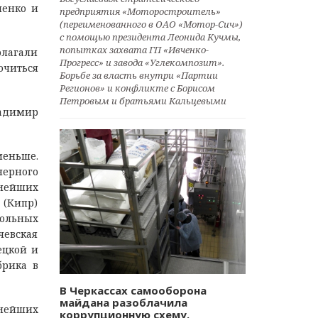
менко и
предприятия «Моторостроитель»
(переименованного в ОАО «Мотор-Сич»)
с помощью президента Леонида Кучмы,
попытках захвата ГП «Ивченко-
олагали
Прогресс» и завода «Углекомпозит».
ючиться
Борьбе за власть внутри «Партии
Регионов» и конфликте с Борисом
Петровым и братьями Кальцевыми
ладимир
меньше.
нерного
нейших
 (Кипр)
ольных
чевская
ецкой и
брика в
В Черкассах самооборона
майдана разоблачила
пнейших
коррупционную схему.