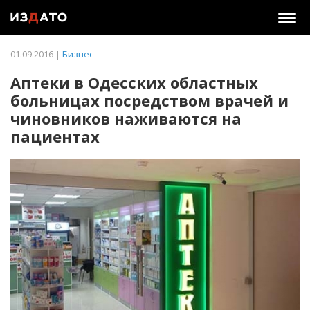
Togg
navig
01.09.2016 |
Бизнес
Аптеки в Одесских областных
больницах посредством врачей и
чиновников наживаются на
пациентах