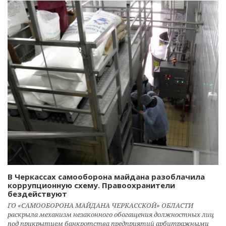
В Черкассах самооборона майдана разоблачила
коррупционную схему. Правоохранители
бездействуют
ГО «САМООБОРОНА МАЙДАНА ЧЕРКАССКОЙ» ОБЛАСТИ
раскрыла механизм незаконного обогащения должностных лиц
под прикрытием банкротства предприятий арбитражными