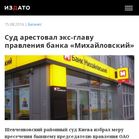
Togg
navig
15.08.2016 |
Бизнес
Суд арестовал экс-главу
правления банка «Михайловский»
Шевченковский районный суд Киева избрал меру
пресечения бывшему председателю правления ОАО