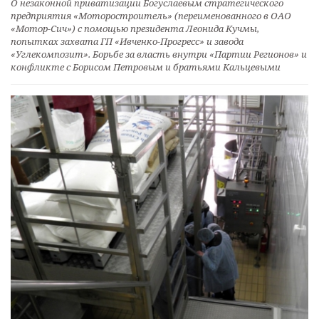
О незаконной приватизации Богуслаевым стратегического
предприятия «Моторостроитель» (переименованного в ОАО
«Мотор-Сич») с помощью президента Леонида Кучмы,
попытках захвата ГП «Ивченко-Прогресс» и завода
«Углекомпозит». Борьбе за власть внутри «Партии Регионов» и
конфликте с Борисом Петровым и братьями Кальцевыми