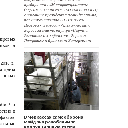
предприятия «Моторостроитель»
(переименованного в ОАО «Мотор-Сич»)
с помощью президента Леонида Кучмы,
попытках захвата ГП «Ивченко-
Прогресс» и завода «Углекомпозит».
Борьбе за власть внутри «Партии
Регионов» и конфликте с Борисом
мировых
Петровым и братьями Кальцевыми
иков, а
010 г.,
та цены
а новых
dio 5 и
остью и
В Черкассах самооборона
фактов,
майдана разоблачила
иальные
коррупционную схему.