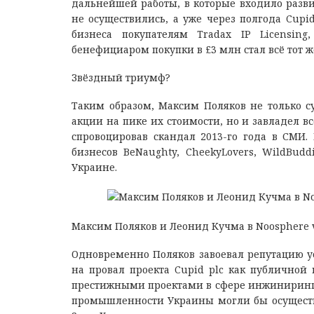
дальнейшей работы, в которые входило разв
не осуществились, а уже через полгода Cupi
бизнеса покупателям Tradax IP Licensing
бенефициаром покупки в £3 млн стал всё тот ж
Звёздный триумф?
Таким образом, Максим Поляков не только 
акции на пике их стоимости, но и завладел в
спровоцировав скандал 2013-го года в СМИ
бизнесов BeNaughty, CheekyLovers, WildBuddie
Украине.
Максим Поляков и Леонид Кучма в Noosphere ve
Одновременно Поляков завоевал репутацию у
на провал проекта Cupid plc как публичной
престижными проектами в сфере инжиниринга.
промышленности Украины могли бы осуществит