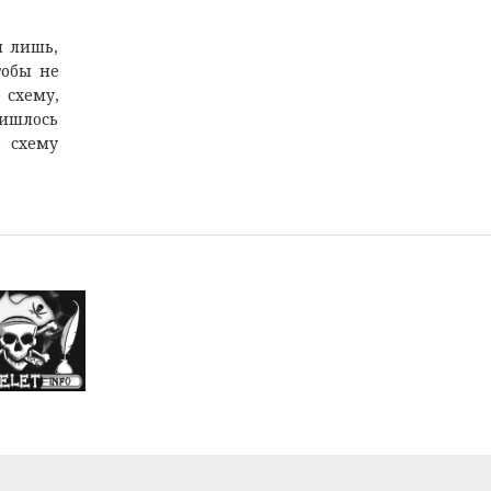
я лишь,
тобы не
 схему,
ришлось
ю схему