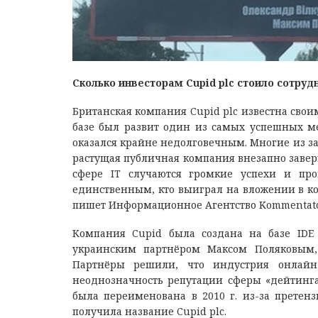
Сколько инвесторам Сupid plc стоило сотр
Британская компания Cupid plc известна свои
базе был развит один из самых успешных ме
оказался крайне недолговечным. Многие из з
растущая публичная компания внезапно заверш
сфере IT случаются громкие успехи и про
единственным, кто выиграл на вложении в ко
пишет Информационное Агентство Kommentato
Компания Cupid была создана на базе IDE
украинским партнёром Максом Поляковым
Партнёры решили, что индустрия онлайн
неоднозначность репутации сферы «дейтинга»
была переименована в 2010 г. из-за претенз
получила название Cupid plc.