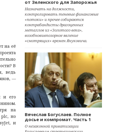
от Зеленского для Запорожья
Назначать на должности,
контролировать теневые финансовые
«потоки» и прочее собираются
контрабандисты драгоценных
металлов из «Золотого века»,
возобновивпозорное явление
«смотрящих» времен Януковича.
т на её
проекта
ительно
ости? В
я, ведь
яков, —
и и его
нином.
тря на
Вячеслав Богуслаев. Полное
plc, но
досье и компромат. Часть 1
yJet, и
О незаконной приватизации
Богуслаевым стратегического