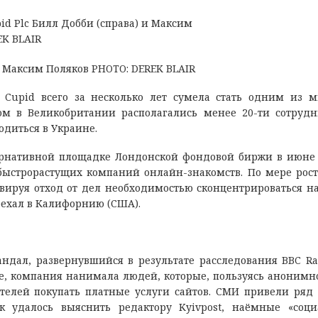
и Максим Поляков PHOTO: DEREK BLAIR
 Cupid всего за несколько лет сумела стать одним из 
ом в Великобритании располагались менее 20-ти сотрудн
одиться в Украине.
рнативной площадке Лондонской фондовой биржи в июне 2
 быстрорастущих компаний онлайн-знакомств. По мере рос
вируя отход от дел необходимостью сконцентрироваться н
реехал в Калифорнию (США).
дал, развернувшийся в результате расследования BBC Ra
ере, компания нанимала людей, которые, пользуясь анонимн
елей покупать платные услуги сайтов. СМИ привели ряд 
к удалось выяснить редактору Kyivpost, наёмные «соц