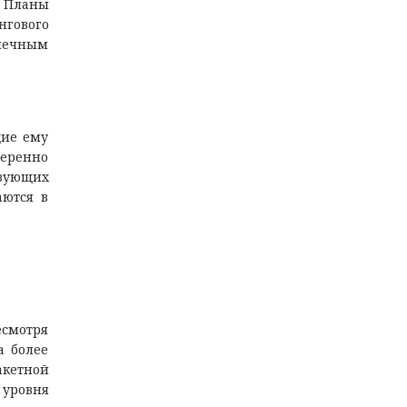
. Планы
нгового
онечным
щие ему
меренно
твующих
аются в
есмотря
а более
акетной
 уровня