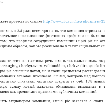
е.
жете прочесть по ссылке
http://www.bbc.com/news/business-2
шилась в 3,5 раза несмотря на то, что компания отрицала 
 системное использование фиктивных профилей не было до
 том, что профили сотрудников компании Cupid plc не о
ным образом, как это реализовано в таких социальных сет
дала «токсичные» активы: речь шла о, так называемых, «вз
ughty, CheekyLovers, WildBuddies, Click & Flirt, QuickFlirt,
pid plc основной доход, но и стали предметом расследован
мпания Grendall Investment Limited, контроль над которо
частично оплачена, частично покрыта за счёт 15% акций
ьную сумму новый владелец обязывался выплатить в т
ъявлено как предписано правилами публичных компаний.
быть акционером компании, Cupid plc заявляла о своих