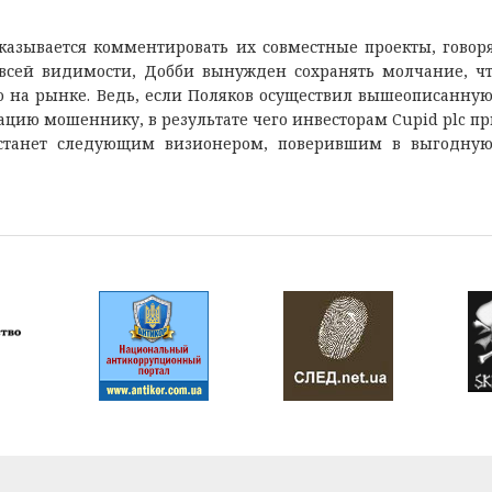
азывается комментировать их совместные проекты, говор
 всей видимости, Добби вынужден сохранять молчание, ч
ю на рынке. Ведь, если Поляков осуществил вышеописанную
ацию мошеннику, в результате чего инвесторам Cupid plc п
о станет следующим визионером, поверившим в выгодну