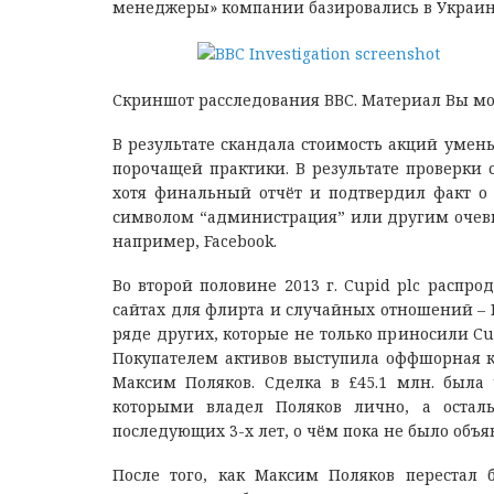
менеджеры» компании базировались в Украин
Скриншот расследования ВВС. Материал Вы мо
В результате скандала стоимость акций умень
порочащей практики. В результате проверки
хотя финальный отчёт и подтвердил факт о
символом “администрация” или другим очевид
например, Facebook.
Во второй половине 2013 г. Cupid plc распро
сайтах для флирта и случайных отношений – BeNa
ряде других, которые не только приносили Cu
Покупателем активов выступила оффшорная ко
Максим Поляков. Сделка в £45.1 млн. была 
которыми владел Поляков лично, а остал
последующих 3-х лет, о чём пока не было об
После того, как Максим Поляков перестал 