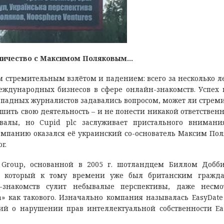
удничество с Максимом Поляковым…
м стремительным взлётом и падением: всего за несколько ле
ждународных бизнесов в сфере онлайн-знакомств. Успех 
ападных журналистов задавались вопросом, может ли стрем
ить свою деятельность – и не понести никакой ответственн
валы, но Cupid plc заслуживает пристального внимани
мпанию оказался её украинский со-основатель Максим Пол
r.
 Group, основанной в 2005 г. шотландцем Биллом Добб
, который к тому времени уже был британским гражда
-знакомств сулит небывалые перспективы, даже несмо
 как такового. Изначально компания называлась EasyDate 
ий о нарушении прав интеллектуальной собственности Eas