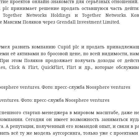
итие проектов онлайн-знакомств для серьёзных отношений
d plc принимает решение продать оставшуюся часть дейти
, Together Networks Holdings и Together Networks. К
е Максим Поляков через Grendall Investment Limited.
сумел развить компанию Cupid plc и продать принадлежа
семи её активами по бросовой цене, по всей видимости, на
. При этом Поляков продолжает получать доходы от дейс
s, Click & Flirt, QuickFlirt, Flirt и др., которые обслужив
ntures. Фото: пресс-служба Noosphere ventures
спешного стартап-менеджера в мировом масштабе, даже н
 компании. Сегодня он имеет возможность заниматься куд
 А репутация, полученный его командой опыт, и связи в р
ь всё ту же модель аутсорсинга, только уже с проектами