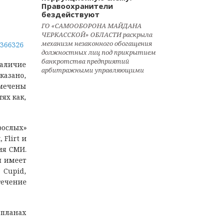
Правоохранители
бездействуют
ГО «САМООБОРОНА МАЙДАНА
ЧЕРКАССКОЙ» ОБЛАСТИ раскрыла
механизм незаконного обогащения
1366326
должностных лиц под прикрытием
банкротства предприятий
наличие
арбитражными управляющими
казано,
тмечены
ях как,
рослых»
 Flirt и
ия СМИ.
й имеет
 Cupid,
ечение
 планах