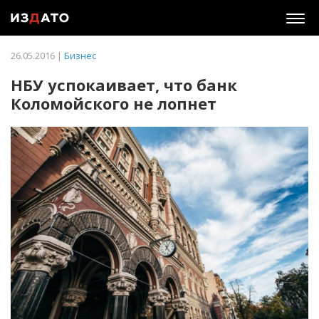
Togg
navig
26.05.2016 |
Бизнес
НБУ успокаивает, что банк
Коломойского не лопнет