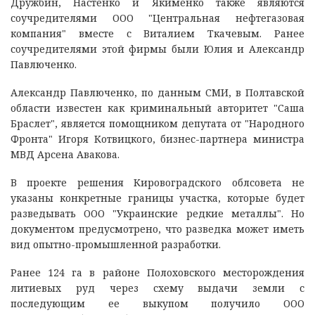
Дружбин, Настенко и Якименко также являются
соучредителями ООО "Центральная нефтегазовая
компания" вместе с Виталием Ткачевым. Ранее
соучредителями этой фирмы были Юлия и Александр
Павлюченко.
Александр Павлюченко, по данным СМИ, в Полтавской
области известен как криминальный авторитет "Саша
Браслет", является помощником депутата от "Народного
Фронта" Игоря Котвицкого, бизнес-партнера министра
МВД Арсена Авакова.
В проекте решения Кировоградского облсовета не
указаны конкретные границы участка, которые будет
разведывать ООО "Украинские редкие металлы". Но
документом предусмотрено, что разведка может иметь
вид опытно-промышленной разработки.
Ранее 124 га в районе Полоховского месторождения
литиевых руд через схему выдачи земли с
последующим ее выкупом получило ООО