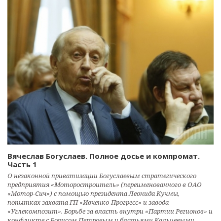
Вячеслав Богуслаев. Полное досье и компромат.
Часть 1
О незаконной приватизации Богуслаевым стратегического
предприятия «Моторостроитель» (переименованного в ОАО
«Мотор-Сич») с помощью президента Леонида Кучмы,
попытках захвата ГП «Ивченко-Прогресс» и завода
«Углекомпозит». Борьбе за власть внутри «Партии Регионов» и
конфликте с Борисом Петровым и братьями Кальцевыми