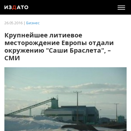
Togg
navig
26.05.2016 |
Бизнес
Крупнейшее литиевое
месторождение Европы отдали
окружению "Саши Браслета", –
СМИ