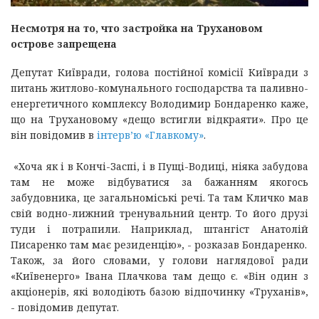
Несмотря на то, что застройка на Трухановом
острове запрещена
Депутат Київради, голова постійної комісії Київради з
питань житлово-комунального господарства та паливно-
енергетичного комплексу Володимир Бондаренко каже,
що на Трухановому «дещо встигли відкраяти». Про це
він повідомив в
інтерв’ю «Главкому»
.
«Хоча як і в Кончі-Заспі, і в Пущі-Водиці, ніяка забудова
там не може відбуватися за бажанням якогось
забудовника, це загальноміські речі. Та там Кличко мав
свій водно-лижний тренувальний центр. То його друзі
туди і потрапили. Наприклад, штангіст Анатолій
Писаренко там має резиденцію», - розказав Бондаренко.
Також, за його словами, у голови наглядової ради
«Київенерго» Івана Плачкова там дещо є. «Він один з
акціонерів, які володіють базою відпочинку «Труханів»,
- повідомив депутат.