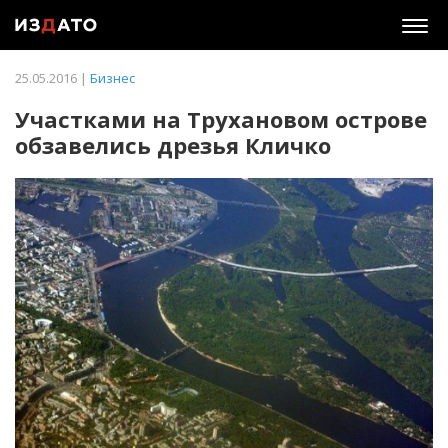
Togg
navig
25.05.2016 |
Бизнес
Участками на Трухановом острове
обзавелись дрезья Кличко