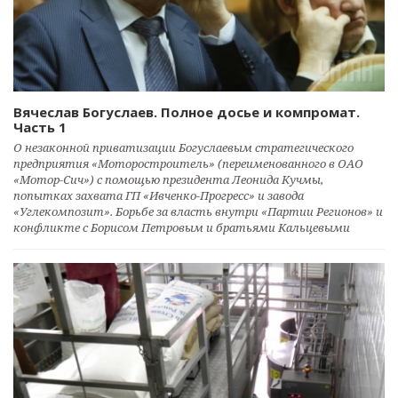
Вячеслав Богуслаев. Полное досье и компромат.
Часть 1
О незаконной приватизации Богуслаевым стратегического
предприятия «Моторостроитель» (переименованного в ОАО
«Мотор-Сич») с помощью президента Леонида Кучмы,
попытках захвата ГП «Ивченко-Прогресс» и завода
«Углекомпозит». Борьбе за власть внутри «Партии Регионов» и
конфликте с Борисом Петровым и братьями Кальцевыми