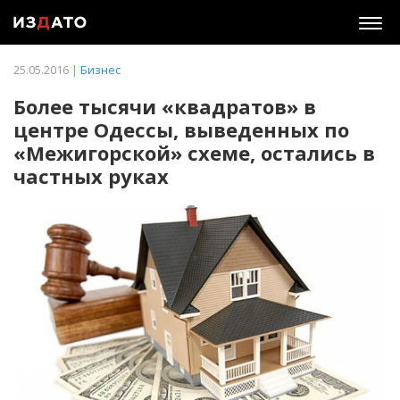
Togg
navig
25.05.2016 |
Бизнес
Более тысячи «квадратов» в
центре Одессы, выведенных по
«Межигорской» схеме, остались в
частных руках