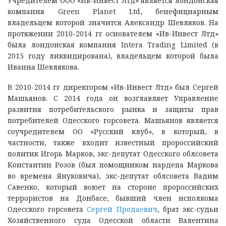
Учредителем ООО «Ив-Инвест Лтд» является лондонская
компания Green Planet Ltd, бенефициарным
владельцем которой значится Александр Шевляков. На
протяжении 2010-2014 гг основателем «Ив-Инвест Лтд»
была лондонская компания Intera Trading Limited (в
2015 году ликвидирована), владельцем которой была
Иванна Шевлякова.
В 2010-2014 гг директором «Ив-Инвест Лтд» был Сергей
Машьянов. С 2014 года он возглавляет Управление
развития потребительского рынка и защиты прав
потребителей Одесского горсовета. Машьянов является
соучредителем ОО «Русский клуб», в который, в
частности, также входит известный пророссийский
политик Игорь Марков, экс-депутат Одесского облсовета
Константин Розов (был помощником нардепа Маркова
во времена Януковича), экс-депутат облсовета Вадим
Савенко, который воюет на стороне пророссийских
террористов на Донбасе, бывший член исполкома
Одесского горсовета
Сергей Продаевич
, брат экс-судьи
Хозяйственного суда Одесской области Валентина