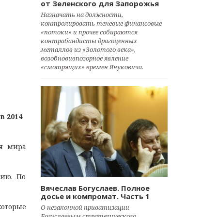
от Зеленского для Запорожья
Назначать на должности,
контролировать теневые финансовые
«потоки» и прочее собираются
контрабандисты драгоценных
металлов из «Золотого века»,
возобновивпозорное явление
«смотрящих» времен Януковича.
в 2014
ия мира
сию. По
Вячеслав Богуслаев. Полное
досье и компромат. Часть 1
которые
О незаконной приватизации
Богуслаевым стратегического