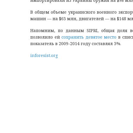
импортировали из Украины оружия на $98 млн 
В общем объеме украинского военного экспо
машин — на $63 млн, двигателей — на $148 мл
Напомним, по данным SIPRI, общая доля во
позволило ей
сохранить девятое место
в спис
показатель в 2009-2014 году составлял 3%.
inforesist.org