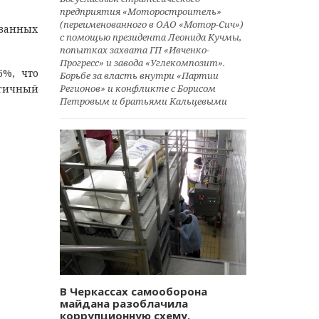
предприятия «Моторостроитель»
(переименованного в ОАО «Мотор-Сич»)
ованных
с помощью президента Леонида Кучмы,
попытках захвата ГП «Ивченко-
Прогресс» и завода «Углекомпозит».
6%, что
Борьбе за власть внутри «Партии
Регионов» и конфликте с Борисом
огичный
Петровым и братьями Кальцевыми
В Черкассах самооборона
майдана разоблачила
коррупционную схему.