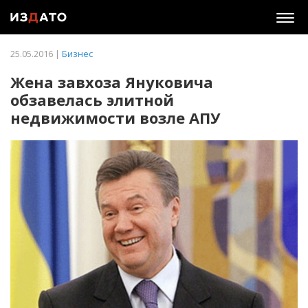
Togg
navig
25.05.2016 |
Бизнес
Жена завхоза Януковича
обзавелась элитной
недвижимости возле АПУ