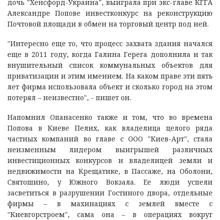
дочь "Хенсфорд-Украина", выиграла при экс-главе КГГА
Александре Попове инвестконкурс на реконструкцию
Почтовой площади в обмен на торговый центр под ней.
"Интересно еще то, что процесс захвата здания начался
еще в 2011 году, когда Галина Герега дополнила и так
внушительный список коммунальных объектов для
приватизации и этим имением. На каком праве эти пять
лет фирма использовала объект и сколько город на этом
потерял – неизвестно", - пишет он.
Напомнил Опанасенко также и том, что во времена
Попова в Киеве Пелих, как владелица целого ряда
частных компаний во главе с ООО "Киев-Арт", стала
неизменным лидером выигрышей различных
инвестиционных конкурсов и владелицей земли и
недвижимости на Крещатике, в Пассаже, на Оболони,
Святошино, у Южного Вокзала. Ее люди успели
засветиться в разрушении Гостиного двора, отдельные
фирмы – в махинациях с землей вместе с
"Киевгорстроем", сама она – в операциях вокруг