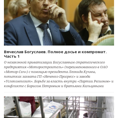
Вячеслав Богуслаев. Полное досье и компромат.
Часть 1
О незаконной приватизации Богуслаевым стратегического
предприятия «Моторостроитель» (переименованного в ОАО
«Мотор-Сич») с помощью президента Леонида Кучмы,
попытках захвата ГП «Ивченко-Прогресс» и завода
«Углекомпозит». Борьбе за власть внутри «Партии Регионов» и
конфликте с Борисом Петровым и братьями Кальцевыми