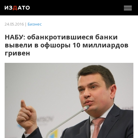
Togg
navig
24.05.2016 |
Бизнес
НАБУ: обанкротившиеся банки
вывели в офшоры 10 миллиардов
гривен