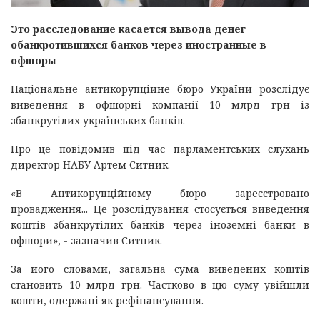
Это расследование касается вывода денег
обанкротившихся банков через иностранные в
офшоры
Національне антикорупційне бюро України розслідує
виведення в офшорні компанії 10 млрд грн із
збанкрутілих українських банків.
Про це повідомив під час парламентських слухань
директор НАБУ Артем Ситник.
«В Антикорупційному бюро зареєстровано
провадження... Це розслідування стосується виведення
коштів збанкрутілих банків через іноземні банки в
офшори», - зазначив Ситник.
За його словами, загальна сума виведених коштів
становить 10 млрд грн. Частково в цю суму увійшли
кошти, одержані як рефінансування.