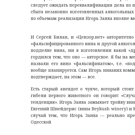
следует ожидать переквалификации дела по пун
сбыта незаконно изготовленных алкогольных н
по объемам реализации Игорь Заика вполне м
И Сергей Билан, и «Цензор.нет» авторитетно
«фальсифицированного вина и другой алкоголь
подделке вина, ни в изготовлении какой «д
гордился тем, что оно — авторское. Я бы на ме
назвали его вино «фальсификатом», т.е. «по
вообще планируется. Сам Игорь никаких комм
подтверждает, на этом — все.
Есть старый анекдот о чукче, который стои
гибели первого животного он говорит: «Случа
тенденция». Игорь Заика замыкает тройку вин
Евгений Шнейдерис (вина Beykush winery) и К
случай тем, что Игорь Заика — реально пре
Одесской