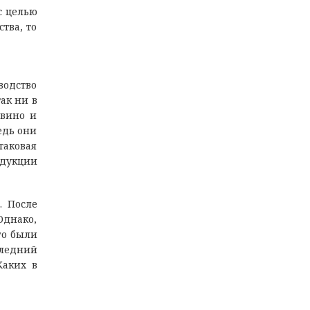
с целью
тва, то
водство
ак ни в
 вино и
Ведь они
таковая
одукции
. После
Однако,
го были
следний
Каких в