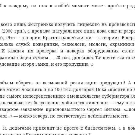
. И к каждому из них в любой момент может прийти ра
всего лишь быстренько получить лицензию на производст
 (2000 грн.), а продажа натурального вина пока еще и раз
й, «Это — в теории. Красота нашей жизни — в теории». В це
олько служб: пожарники, технологи, экологи, охранники
 И каждая их проверка и поверка оборудования стоит 
раница общей суммы — 20 тыс. долларов. Т.е почти вся та с
дование Игоря Заики, и его продукцию. С
объем оборота от возможной реализации продукции! А 
на может доходить и до 100 тыс. долларов. Пока «пройти по
ле самого непосредственного вмешательства губернатора О
 несколько лет безуспешно добивался лицензии — ему отк
варское заявление приснопамятного Сергея Билана: «...по
в...» — мягко говоря, не соответствует действительности.
но за деньгами приходит не просто к бизнесменам, а в д
 какая-то. «Декоммунизация», говорите?..