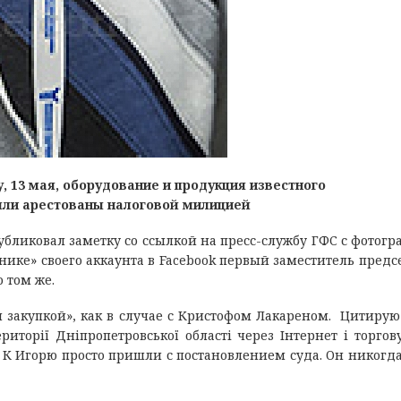
у, 13 мая, оборудование и продукция известного
ыли арестованы налоговой милицией
публиковал заметку со ссылкой на пресс-службу ГФС с фотог
ронике» своего аккаунта в Facebook первый заместитель предс
 том же.
й закупкой», как в случае с Кристофом Лакареном. Цитирую
иторії Дніпропетровської області через Інтернет і торгову
. К Игорю просто пришли с постановлением суда. Он никогда