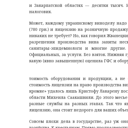
и Закарпатской областях — десятки тысяч
налоговик.
Может, каждому украинскому виноделу надо 
(780 грн.) и лицензию на розничную продажу
никаких не требует? Но, как говорил Жванецки
разрешения производства вина заняты неск
санитары-эпидемиологи и многие другие.
Официальных, за услуги. Без взяток. Нижняя г
какую (явно завышенную) оценила ГФС и обору
тоимость оборудования и продукции, а не 
стоимость лицензии на право производства ви
кромке» удалось лишь Кристофу Лакарену пос
области Михеила Саакашвили. До этого месье
разные службы на разных этапах. Так что ян
лицензию, она стоит недорого для ваших объемо
Совсем плохи дела в государстве, раз уж о
хозяйства. К крестьянам. Прямо продразверстка