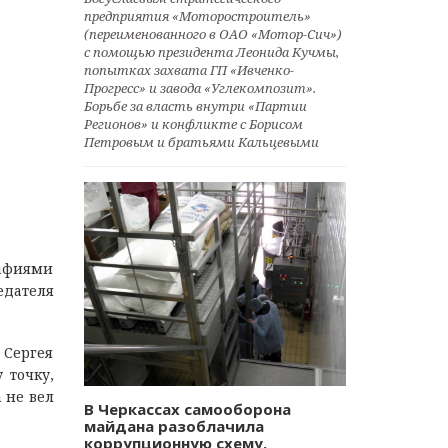
предприятия «Моторостроитель»
(переименованного в ОАО «Мотор-Сич»)
с помощью президента Леонида Кучмы,
попытках захвата ГП «Ивченко-
Прогресс» и завода «Углекомпозит».
Борьбе за власть внутри «Партии
Регионов» и конфликте с Борисом
Петровым и братьями Кальцевыми
рафиями
едателя
 Сергея
 точку,
 не вел
В Черкассах самооборона
майдана разоблачила
коррупционную схему.