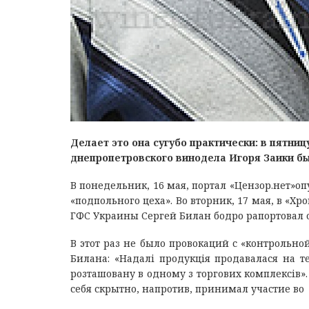
Делает это она сугубо практически: в пятниц
днепропетровского винодела Игоря Заики б
В понедельник, 16 мая, портал «Цензор.нет»о
«подпольного цеха». Во вторник, 17 мая, в «Х
ГФС Украины Сергей Билан бодро рапортовал о
В этот раз не было провокаций с «контрольно
Билана: «Надалі продукція продавалася на тер
розташовану в одному з торгових комплексів»
себя скрытно, напротив, принимал участие во