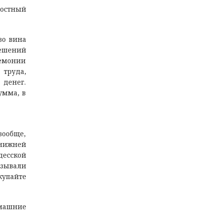
достный
во вина
решений
ремонии
 труда,
денег.
умма, в
вообще,
 нижней
десской
азывали
купайте
омашние