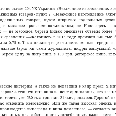
то по статье 204 УК Украины «Незаконное изготовление, хр
акцизных товаров» пункт 2: «Незаконное изготовление алко
одакцизных товаров, путем открытия подпольных цехо
о массовое производство таких товаров». И вот здесь — не
о — не массовое. Сергей Билан оценивает объемы более, 
я сравнения —«Колонист» в 2015 году произвел 140 тыс. 
 за 0,75 л. Так этот завод еще считается меньше среднего.
т дальше (вряд ли сами журналисты цифры выдумали): «..
 Берем цену за литр вина в 100 грн. (авторское вино, как-
ические цистерны, а также не попавший в кадр пресс. Я ни
олларов? А если считать вина по цене ординарных, что льютс
дет стоить уже 530 тыс. грн. или 21 тыс. долларов. Дорогой п
 нас отменить невозможно. Или же такая высокая оценка 
«производство винограда и вина домашнего, — согласно за
аченных для собственного употребления», разрешается. 