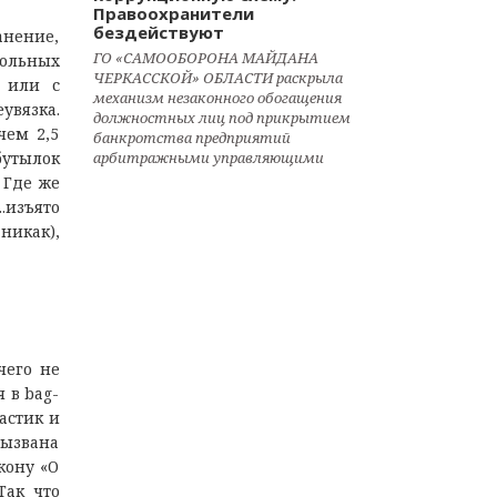
Правоохранители
бездействуют
анение,
ГО «САМООБОРОНА МАЙДАНА
гольных
ЧЕРКАССКОЙ» ОБЛАСТИ раскрыла
в или с
механизм незаконного обогащения
увязка.
должностных лиц под прикрытием
чем 2,5
банкротства предприятий
бутылок
арбитражными управляющими
 Где же
.изъято
никак),
чего не
я в bag-
ластик и
вызвана
кону «О
Так что