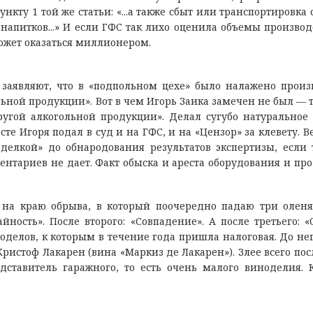
кту 1 той же статьи: «...а также сбыт или транспортировка 
апитков...» И если ГФС так лихо оценила объемы производс
ожет оказаться миллионером.
 заявляют, что в «подпольном цехе» было налажено произ
ной продукции». Вот в чем Игорь Заика замечен не был — т
ругой алкогольной продукции». Делал сугубо натуральное
сте Игоря подал в суд и на ГФС, и на «Цензор» за клевету. 
дделкой» до обнародования результатов экспертизы, если 
ентариев не дает. Факт обыска и ареста оборудования и пр
т на краю обрыва, в который поочередно падаю три оленя
йность». После второго: «Совпадение». А после третьего: «
оделов, к которым в течение года пришла налоговая. До не
ристоф Лакарен (вина «Маркиз де Лакарен»). Злее всего по
дставитель гаражного, то есть очень малого виноделия. 