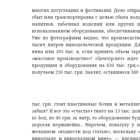
многих дегустациях и фестивалях. Дело откры
сбыт или транспортировка с целью сбыта под
напитков, табачных изделий или других п
использованием оборудования, обеспечивающег
Уже по фотографиям видно, что производств
тысяч литров винодельческой продукции. Дл
вина или 105 тыс. л, если принять объем тары
«массовое производство»? «Цензор.нет» иде
продукции и оборудования на 630 тыс. грн.».
получаем 250 тыс. грн. Значит, оставшиеся 380
тыс. грн. стоят пластиковые бочки и металл
забыл? И все это «счастье» тянет на 15 тыс. д
in-box, по 40 грн. за литр, то оборудование бу
дорогая нержавейка... Впрочем, показуху у
желанием «подвести под статью», поскольку 
винограде и виноградном вине», — предназн