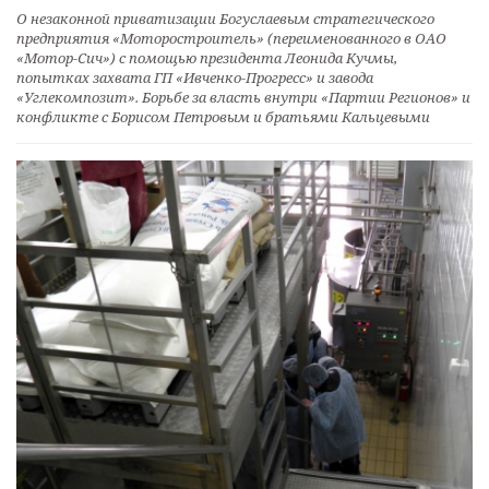
О незаконной приватизации Богуслаевым стратегического
предприятия «Моторостроитель» (переименованного в ОАО
«Мотор-Сич») с помощью президента Леонида Кучмы,
попытках захвата ГП «Ивченко-Прогресс» и завода
«Углекомпозит». Борьбе за власть внутри «Партии Регионов» и
конфликте с Борисом Петровым и братьями Кальцевыми