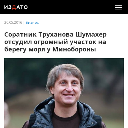
Togg
navig
20.05.2016 |
Бизнес
Соратник Труханова Шумахер
отсудил огромный участок на
берегу моря у Минобороны