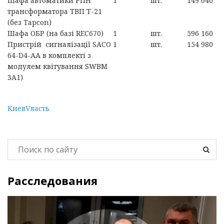
Шафа автоматики РПН
1
шт.
149 040
трансформатора ТВП Т-21
(без Tapcon)
Шафа ОБР (на базі REС670)
1
шт.
596 160
Пристрій сигналізації SACO
1
шт.
154 980
64-D4-AA в комплекті з
модулем квітування SWBM
3A1)
КиевVласть
Расследования