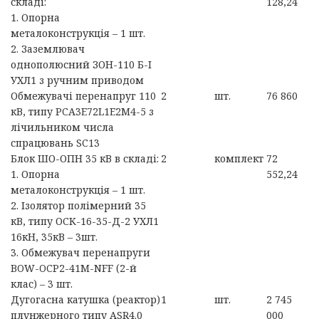
складі:
128,24
1. Опорна
металоконструкція – 1 шт.
2. Заземлювач
однополюсний ЗОН-110 Б-I
УХЛ1 з ручним приводом
Обмежувачі перенапруг 110
2
шт.
76 860
кВ, типу PCA3E72L1E2M4-5 з
лічильником числа
спрацювань SC13
Блок ШО-ОПН 35 кВ в складі:
2
комплект
72
1. Опорна
552,24
металоконструкція – 1 шт.
2. Ізолятор полімерний 35
кВ, типу ОСК-16-35-Д-2 УХЛ1
16кН, 35кВ – 3шт.
3. Обмежувач перенапруги
BOW-OCP2-41M-NFF (2-й
клас) – 3 шт.
Дугогасна катушка (реактор)
1
шт.
2 745
плунжерного типу ASR4.0
000