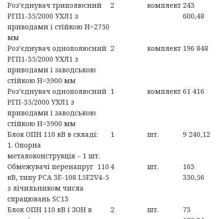
Роз’єднувач триполюсний
2
комплект
243
РГП1-35/2000 УХЛ1 з
600,48
приводами і стійкою Н=2750
мм
Роз’єднувач однополюсний
2
комплект
196 848
РГП1-35/2000 УХЛ1 з
приводами і заводською
стійкою Н=3900 мм
Роз’єднувач однополюсний
1
комплект
61 416
РГП-35/2000 УХЛ1 з
приводами і заводською
стійкою Н=3900 мм
Блок ОПН 110 кВ в складі:
1
шт.
9 240,12
1. Опорна
металоконструкція – 1 шт.
Обмежувачі перенапруг 110
4
шт.
163
кВ, типу PCA 3E-108 L5E2V4-5
330,56
з лічильником числа
спрацювань SC13
Блок ОПН 110 кВ і ЗОН в
2
шт.
73