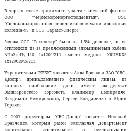
В торгах также принимали участие киевский филиал
ООО "Черноморэнергоспецмонтаж", ООО
"Специализированная передвижная механизированная
колонна-99" и ООО "Гарант-Энерго".
Заявка ООО "Техностар" была на 1,5% дешевле, но ее
отклонили из-за предложенный алюминиевый кабель
АПвЭгаПу-110 1х1200/215 вместо медного XRUHKXS
1х1200RMS/215.
Учредителями "КЕБК" являются Алла Бровко и ЗАО "СВС-
Днепр", принадлежащего физическим лицам, из
которых наибольшие доли имеют экс-депутат
Вышгородского горсовета Владимир Выпирайло,
Владимир Немировский, Сергей Бондаренко и Юрий
Терляев.
С 2007 директором "СВС-Днепр" является Николай
Кравченко, который ранее возглавлял Департамент
капитального строительства и реконструкции