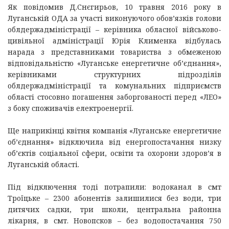
Як повідомив Д.Снєгирьов, 10 травня 2016 року в
Луганській ОДА за участі виконуючого обов’язків голови
облдержадміністрації – керівника обласної військово-
цивільної адміністрації Юрія Клименка відбулась
нарада з представниками товариства з обмеженою
відповідальністю «Луганське енергетичне об’єднання»,
керівниками структурних підрозділів
облдержадміністрації та комунальних підприємств
області стосовно погашення заборгованості перед «ЛЕО»
з боку споживачів електроенергії.
Ще наприкінці квітня компанія «Луганське енергетичне
об’єднання» відключила від енергопостачання низку
об’єктів соціальної сфери, освіти та охорони здоров’я в
Луганській області.
Під відключення тоді потрапили: водоканал в смт
Троїцьке – 2300 абонентів залишилися без води, три
дитячих садки, три школи, центральна районна
лікарня, в смт. Новопсков – без водопостачання 750