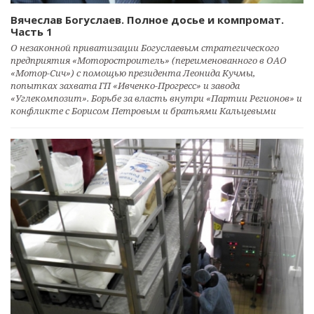
Вячеслав Богуслаев. Полное досье и компромат.
Часть 1
О незаконной приватизации Богуслаевым стратегического
предприятия «Моторостроитель» (переименованного в ОАО
«Мотор-Сич») с помощью президента Леонида Кучмы,
попытках захвата ГП «Ивченко-Прогресс» и завода
«Углекомпозит». Борьбе за власть внутри «Партии Регионов» и
конфликте с Борисом Петровым и братьями Кальцевыми