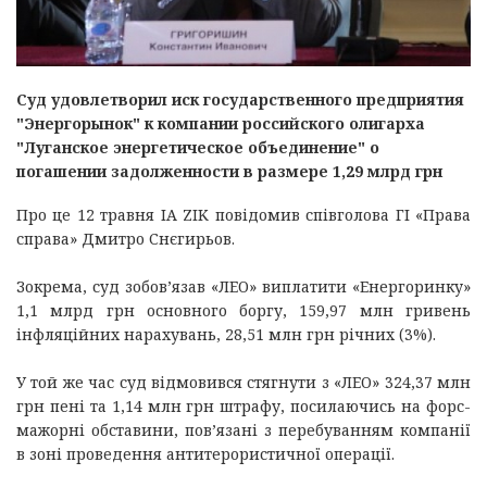
Суд удовлетворил иск государственного предприятия
"Энергорынок" к компании российского олигарха
"Луганское энергетическое объединение" о
погашении задолженности в размере 1,29 млрд грн
Про це 12 травня IA ZIK повідомив співголова ГІ «Права
справа» Дмитро Снєгирьов.
Зокрема, суд зобов’язав «ЛЕО» виплатити «Енергоринку»
1,1 млрд грн основного боргу, 159,97 млн гривень
інфляційних нарахувань, 28,51 млн грн річних (3%).
У той же час суд відмовився стягнути з «ЛЕО» 324,37 млн
грн пені та 1,14 млн грн штрафу, посилаючись на форс-
мажорні обставини, пов’язані з перебуванням компанії
в зоні проведення антитерористичної операції.