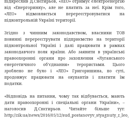
підкреслив Д.Снєгирьов, «ЛЕО» отримує електроенергію
від «Енергоринку», але не платить за неї. Крім того,
«ЛЕО» відмовляється перереєстровуватися на
підконтрольній Україні території.
Згідно з чинним законодавством, власники ТОВ
повинні перереєструвати підприємство на території
підконтрольної Україні і далі працювати в рамках
законодавчого поля країни. Або заявити в українські
правоохоронні органи про захоплення «Луганського
енергетичного об’єднання» терористами. Цього
зроблено не було і «ЛЕО» Григоришина, по суті,
продовжує працювати на окупантів і платити їм
податки.
«Відповідь на питання, чому так відбувається, мають
дати правоохоронні і спеціальні органи України», –
наголосив Д.Снєгирьов. Читайте більше тут:
http://zik.ua/news/2016/05/12/sud_postanovyv_styagnuty_z_l