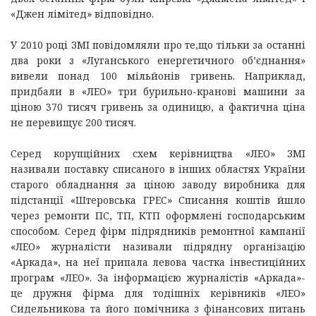
«Джен лімітед» відповідно.
У 2010 році ЗМІ повідомляли про те,що тільки за останні
два роки з «Луганського енергетичного об’єднання»
вивели понад 100 мільйонів гривень. Наприклад,
придбали в «ЛЕО» три бурильно-кранові машини за
ціною 370 тисяч гривень за одиницю, а фактична ціна
не перевищує 200 тисяч.
Серед корупційних схем керівництва «ЛЕО» ЗМІ
називали поставку списаного в інших областях України
старого обладнання за ціною заводу виробника для
підстанції «Штеровська ГРЕС» Списання коштів йшло
через ремонти ПС, ТП, КТП оформлені господарським
способом. Серед фірм підрядників ремонтної кампанії
«ЛЕО» журналісти називали підрядну організацію
«Аркада», на неї припала левова частка інвестиційних
програм «ЛЕО». За інформацією журналістів «Аркада»-
це дружня фірма для тодішніх керівників «ЛЕО»
Сидельникова та його помічника з фінансових питань