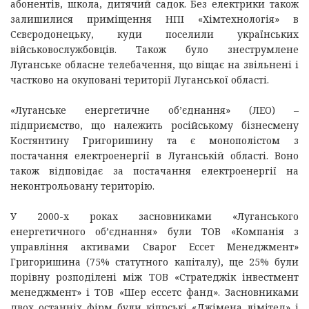
абонентів, школа, дитячий садок. Без електрики також
залишилися приміщення НПІ «Хімтехнологія» в
Сєвєродонецьку, куди поселили українських
військовослужбовців. Також було знеструмлене
Луганське обласне телебачення, що віщає на звільнені і
частково на окуповані території Луганської області.
«Луганське енергетичне об’єднання» (ЛЕО) –
підприємство, що належить російському бізнесмену
Костянтину Григоришину та є монополістом з
постачання електроенергії в Луганській області. Воно
також відповідає за постачання електроенергії на
неконтрольовану територію.
У 2000-х роках засновниками «Луганського
енергетичного об’єднання» були ТОВ «Компанія з
управління активами Сварог Ессет Менеджмент»
Григоришина (75% статутного капіталу), ще 25% були
порівну розподілені між ТОВ «Стратеджік інвестмент
менеджмент» і ТОВ «Шер ессетс фанд». Засновниками
двох останніх фірм були кіпрські «Джімена лімітед» і