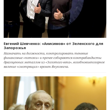
Евгений Шевченко: «Анисимов» от Зеленского для
Запорожья
Назначать на должности, контролировать теневые
финансовые «потоки» и прочее собираются контрабандисты
драгоценных металлов из «Золотого века», возобновивпозорное
явление «смотрящих» времен Януковича.