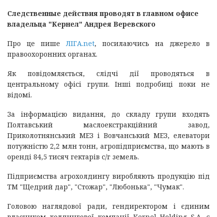
Следственные действия проводят в главном офисе
владельца "Кернел" Андрея Веревского
Про це пише
ЛІГА.net
, посилаючись на джерело в
правоохоронних органах.
Як повідомляється, слідчі дії проводяться в
центральному офісі групи. Інші подробиці поки не
відомі.
За інформацією видання, до складу групи входять
Полтавський маслоекстракційний завод,
Приколотнянський МЕЗ і Вовчанський МЕЗ, елеватори
потужністю 2,2 млн тонн, агропідприємства, що мають в
оренді 84,5 тисяч гектарів с/г земель.
Підприємства агрохолдингу виробляють продукцію під
ТМ "Щедрий дар", "Стожар", "Любонька", "Чумак".
Головою наглядової ради, гендиректором і єдиним
власником холдингової компанії Kernel Holding S.A. є