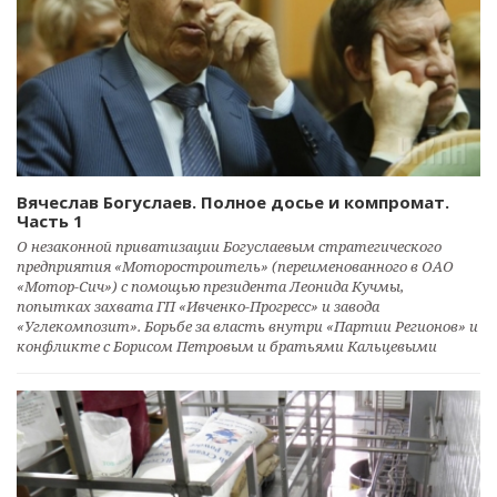
Вячеслав Богуслаев. Полное досье и компромат.
Часть 1
О незаконной приватизации Богуслаевым стратегического
предприятия «Моторостроитель» (переименованного в ОАО
«Мотор-Сич») с помощью президента Леонида Кучмы,
попытках захвата ГП «Ивченко-Прогресс» и завода
«Углекомпозит». Борьбе за власть внутри «Партии Регионов» и
конфликте с Борисом Петровым и братьями Кальцевыми