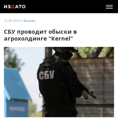
Togg
navig
12.05.2016 |
Бизнес
СБУ проводит обыски в
агрохолдинге "Kernel"