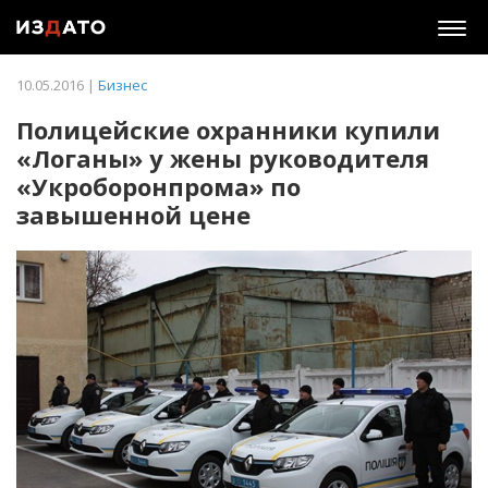
Togg
navig
10.05.2016 |
Бизнес
Полицейские охранники купили
«Логаны» у жены руководителя
«Укроборонпрома» по
завышенной цене