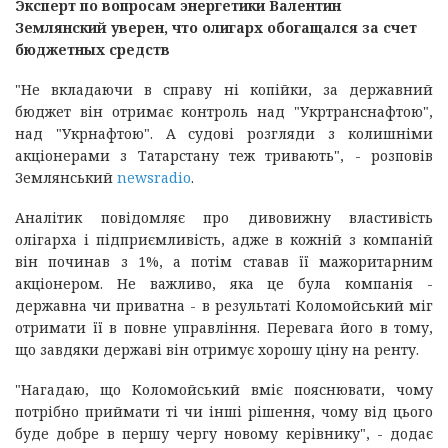
Эксперт по вопросам энергетики Валентин
Землянский уверен, что олигарх обогащался за счет
бюджетных средств
"Не вкладаючи в справу ні копійки, за державний
бюджет він отримає контроль над "Укртранснафтою",
над "Укрнафтою". А судові розгляди з колишніми
акціонерами з Татарстану теж тривають", - розповів
Землянський
newsradio
.
Аналітик повідомляє про дивовижну властивість
олігарха і підприємливість, адже в кожній з компаній
він починав з 1%, а потім ставав її мажоритарним
акціонером. Не важливо, яка це була компанія -
державна чи приватна - в результаті Коломойський міг
отримати її в повне управління. Перевага його в тому,
що завдяки державі він отримує хорошу ціну на ренту.
"Нагадаю, що Коломойський вміє пояснювати, чому
потрібно приймати ті чи інші рішення, чому від цього
буде добре в першу чергу новому керівнику", - додає