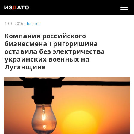
Togg
navig
10.05.2016 |
Бизнес
Компания российского
бизнесмена Григоришина
оставила без электричества
украинских военных на
Луганщине