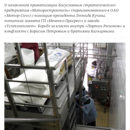
О незаконной приватизации Богуслаевым стратегического
предприятия «Моторостроитель» (переименованного в ОАО
«Мотор-Сич») с помощью президента Леонида Кучмы,
попытках захвата ГП «Ивченко-Прогресс» и завода
«Углекомпозит». Борьбе за власть внутри «Партии Регионов» и
конфликте с Борисом Петровым и братьями Кальцевыми