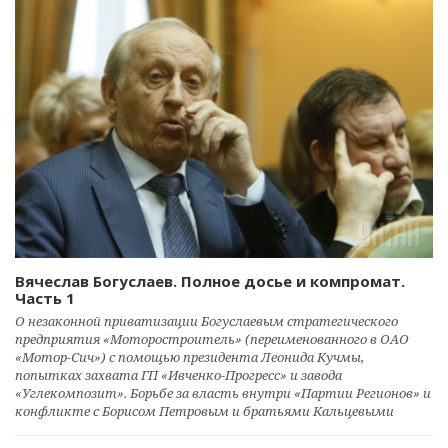
Вячеслав Богуслаев. Полное досье и компромат.
Часть 1
О незаконной приватизации Богуслаевым стратегического
предприятия «Моторостроитель» (переименованного в ОАО
«Мотор-Сич») с помощью президента Леонида Кучмы,
попытках захвата ГП «Ивченко-Прогресс» и завода
«Углекомпозит». Борьбе за власть внутри «Партии Регионов» и
конфликте с Борисом Петровым и братьями Кальцевыми