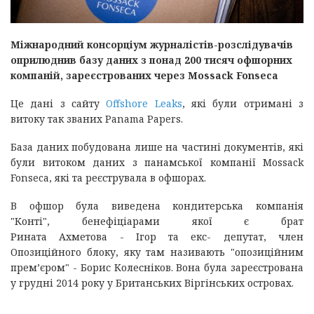
Міжнародний консорціум журналістів-розслідувачів
оприлюднив базу даних з понад 200 тисяч офшорних
компаній, зареєстрованих через Mossack Fonseca
Це дані з сайту
Offshore Leaks
, які були отримані з
витоку так званих Panama Papers.
База даних побудована лише на частині документів, які
були витоком даних з панамської компанії Mossack
Fonseca, які та реєструвала в офшорах.
В офшор була виведена кондитерська компанія
"Конті", бенефіціарами якої є брат
Рината Ахметова - Ігор та екс- депутат, член
Опозиційного блоку, яку там називають "опозиційним
прем’єром" - Борис Колесніков. Вона була зареєстрована
у грудні 2014 року у Британських Віргінських островах.