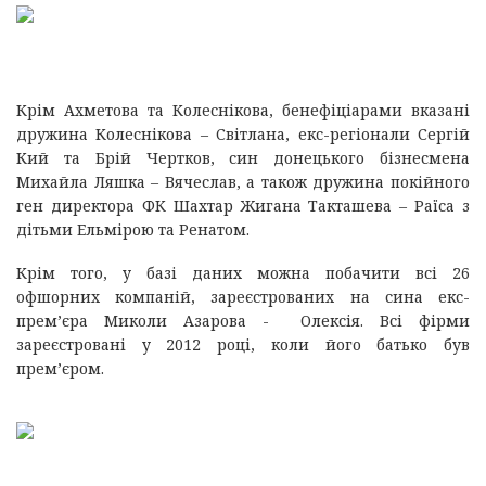
Крім Ахметова та Колеснікова, бенефіціарами вказані
дружина Колеснікова – Світлана, екс-регіонали Сергій
Кий та Брій Чертков, син донецького бізнесмена
Михайла Ляшка – Вячеслав, а також дружина покійного
ген директора ФК Шахтар Жигана Такташева – Раїса з
дітьми Ельмірою та Ренатом.
Крім того, у базі даних можна побачити всі 26
офшорних компаній, зареєстрованих на сина екс-
прем’єра Миколи Азарова - Олексія. Всі фірми
зареєстровані у 2012 році, коли його батько був
прем’єром.