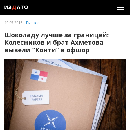
Togg
navig
10.05.2016 |
Бизнес
Шоколаду лучше за границей:
Колесников и брат Ахметова
вывели "Конти" в офшор