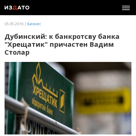
Togg
navig
05.05.2016 |
Бизнес
Дубинский: к банкротсву банка
"Хрещатик" причастен Вадим
Столар