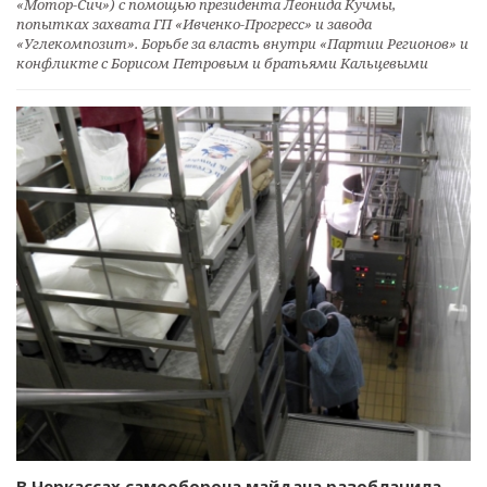
«Мотор-Сич») с помощью президента Леонида Кучмы,
попытках захвата ГП «Ивченко-Прогресс» и завода
«Углекомпозит». Борьбе за власть внутри «Партии Регионов» и
конфликте с Борисом Петровым и братьями Кальцевыми
В Черкассах самооборона майдана разоблачила